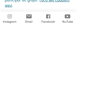
participar do grupo.
Faça seu cadastro
aqui
.
Instagram
Email
Facebook
YouTube
Livraria