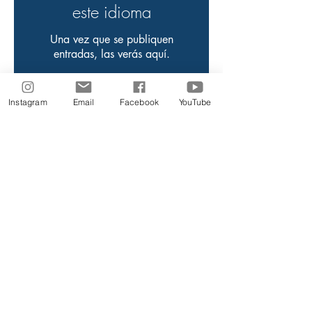
este idioma
Una vez que se publiquen
entradas, las verás aquí.
Instagram
Email
Facebook
YouTube
Assista os
estudos
Acesse os vídeos aqui
Siga-nos nas Redes Sociais
2026 © Todos direitos reservados Centro