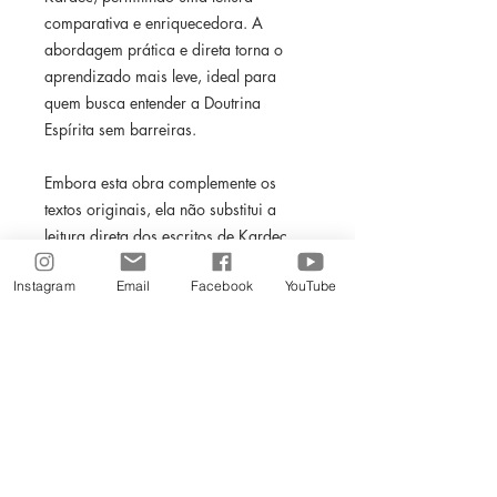
comparativa e enriquecedora. A
abordagem prática e direta torna o
aprendizado mais leve, ideal para
quem busca entender a Doutrina
Espírita sem barreiras.
Embora esta obra complemente os
textos originais, ela não substitui a
leitura direta dos escritos de Kardec.
Em vez disso, Descomplicando O Livro
Instagram
Email
Facebook
YouTube
dos Espíritos auxilia na compreensão
mais profunda e agradável dos
ensinamentos espíritas, incentivando
uma jornada de descoberta espiritual e
intelectual.
Autora: Evelyn Freire de Carvalho
Gênero: Doutrinário