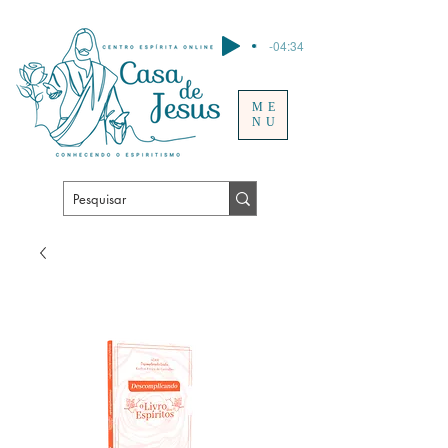
-04:34
ME
NU