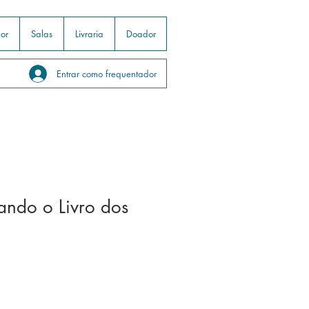
or
Salas
Livraria
Doador
Entrar como frequentador
ando o Livro dos