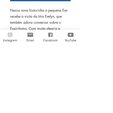
Nessa nova historinha a pequena Eve
recebe a visita da titia Evelyn, que
também adora conversar sobre o
Espiritismo. Com muita alegria e
criatividade, as duas vão ensinar as
crianças sobre as diferenças que
Instagram
Email
Facebook
YouTube
existem entre as pessoas.
Participe dessa aventura!
Siga-nos nas Redes Sociais