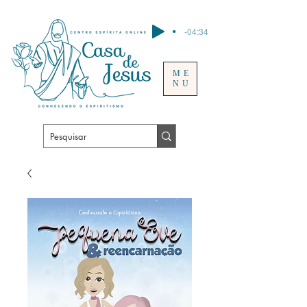
-04:34
ME
NU