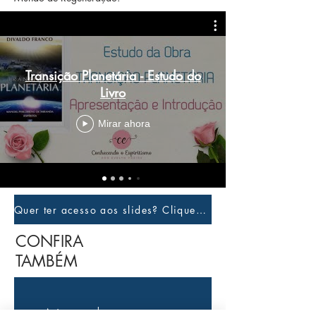
Transição Planetária - Estudo do
Livro
Mirar ahora
Quer ter acesso aos slides? Clique aqui e faça login
CONFIRA
TAMBÉM
Aún no hay ninguna