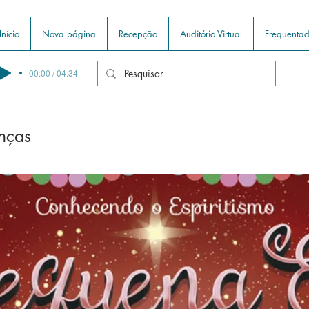
Início
Nova página
Recepção
Auditório Virtual
Frequentad
00:00 / 04:34
anças