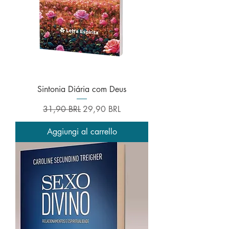
Sintonia Diária com Deus
Prezzo regolare
Prezzo scontato
31,90 BRL
29,90 BRL
Aggiungi al carrello