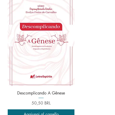
Descomplicando A Gênese
Prezzo
50,50 BRL
Aggiungi al carrello