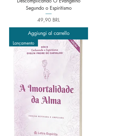
Descomplicando O Evangelho
Segundo o Espiritismo
Prezzo
49,90 BRL
Aggiungi al carrello
Lançamento