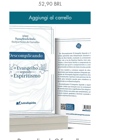
Prezzo
52,90 BRL
Aggiungi al carrello