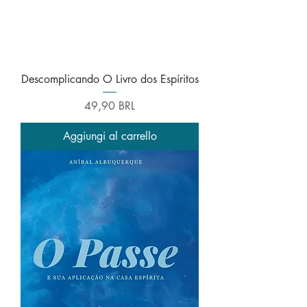
Descomplicando O Livro dos Espíritos
Prezzo
49,90 BRL
Aggiungi al carrello