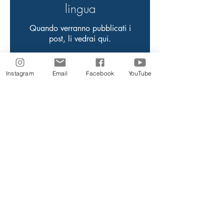
lingua
Quando verranno pubblicati i
post, li vedrai qui.
Instagram
Email
Facebook
YouTube
Assista os
estudos
Acesse os vídeos aqui
Siga-nos nas Redes Sociais
2026 © Todos direitos reservados Centro