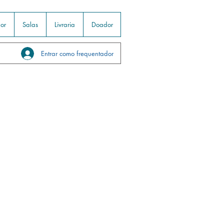
or
Salas
Livraria
Doador
Entrar como frequentador
Jesus - Conhecendo o Espiritismo