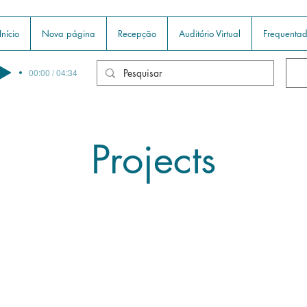
Início
Nova página
Recepção
Auditório Virtual
Frequentad
00:00 / 04:34
Projects
2026 © Todos direitos reservados Centro Espírita Online Casa de 
CNPJ 44.068.826/0001-68