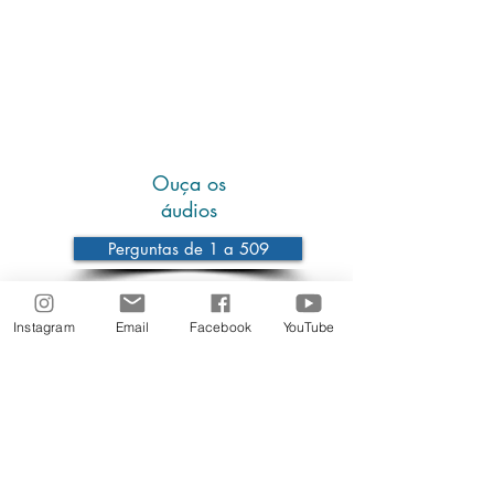
Ouça os
áudios
Perguntas de 1 a 509
A partir da pergunta 510
Instagram
Email
Facebook
YouTube
| ARTIGOS
No posts published in
this language yet