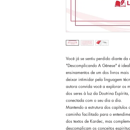
Você já se sentiu perdido diante da
"Descomplicando A Gênese" é ideal
ensinamentos de um dos livros mais 
deixar intimidar pela linguagem téc
autora convida você a explorar os m
dos seres à luz da Doutrina Espírita,
conectada com o seu dia a dia.
Mantendo a estrutura dos capítulos o
caminho facilitado para o entendime
dos textos de Kardec, mas complem
descomplicam os conceitos espiritua