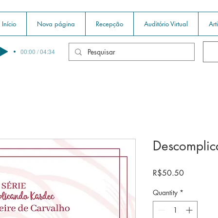
Início
Nova página
Recepção
Auditório Virtual
Art
00:00 / 04:34
Descomplic
Price
R$50.50
Quantity
*