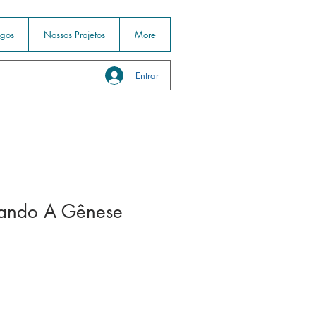
igos
Nossos Projetos
More
Entrar
ando A Gênese