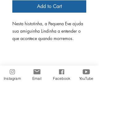
Add to Cart
Nesta histotinha, a Pequena Eve ajuda
sua amiguinha Lindinha a entender o
que acontece quando morremos.
Com diversão, brincadeiras e alegria,
as crianças aprenderão que a vida
Instagram
Email
Facebook
YouTube
continua e que no céu podemos ser
muito felizes, estudando, brincando e
fazendo outras coisas legais.
Venha aprender também!