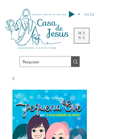
-04:34
ME
NU