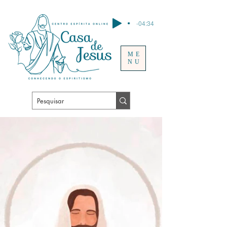
-04:34
ME
NU