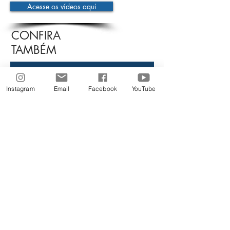
Acesse os vídeos aqui
CONFIRA
TAMBÉM
Aucun post publié
Instagram
Email
Facebook
YouTube
dans cette langue
actuellement
Dès que de nouveaux posts
seront publiés, vous les verrez
ici.
Siga-nos nas Redes Sociais