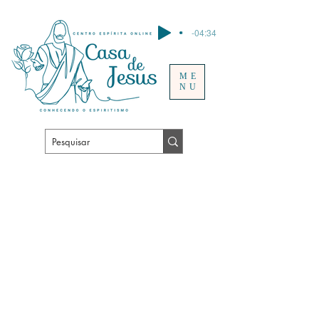
-04:34
ME
NU