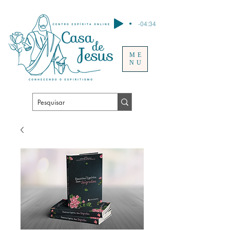
-04:34
ME
NU