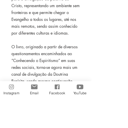
Cristo, representando um ambiente sem
fronteiras e que permite chegar o
Evangelho a todos os lugares, até nos
mais remotos, sendo assim conhecido
por diferentes culturas e idiomas.
O livro, originado a partir de diversos
questionamentos encaminhados ao
“Conhecendo o Espiritismo” em suas
redes sociais, torna-se agora mais um
canal de divulgação da Doutrina
Espírita, sendo mesmo continuação
daquele trabalho inicial, trazendo no
Instagram
Email
Facebook
YouTube
formato de perguntas e respostas
muitas dúvidas lá apresentadas.
Por meio de questões instigantes e
atrativas a qualquer público, com uma